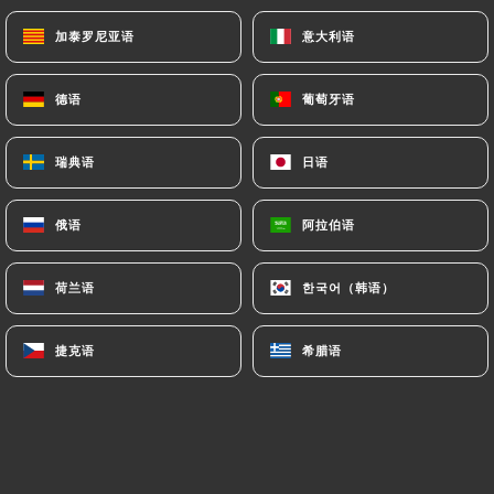
Poulet shahi korma
加泰罗尼亚语
加泰罗尼亚语
意大利语
意大利语
Poulet cuit avec la base de sauce korma qui est
préparée de la crème fraiche, tomate, avec
德语
德语
葡萄牙语
葡萄牙语
oignons, amandes, noix de coco, noix de cajou avec
le mélange d'épices
瑞典语
瑞典语
日语
日语
14.00€
俄语
俄语
阿拉伯语
阿拉伯语
荷兰语
荷兰语
한국어（韩语）
한국어（韩语）
PLATS AGNEAUX
Agneau madras
捷克语
捷克语
希腊语
希腊语
Agneau cuit avec une sauce madras traditionnelle
du sud de l'inde préparée avec un mélange d'épices
et saupoudré de feuilles de curry fraiches séchées
et broyé de graines de moutarde frites