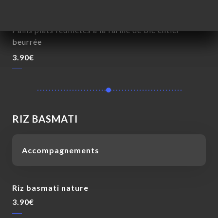
Naan paratha
Pains plats feuilletés à la farine de blé entier
beurrée
3.90€
RIZ BASMATI
Accompagnements
Riz basmati nature
3.90€