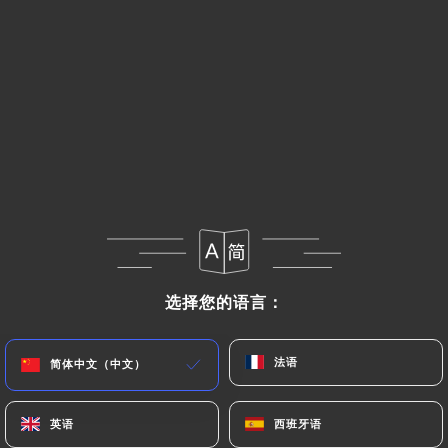
12.90€
Poulet tikka masala
Filet de poulet mariné aux épices grillées cuit dans
une sauce à base de tomates et d'oignons pleine de
saveur d'épices indiennes avec une touche de pâte
spéciale tikka masala préparée par notre chef
13.50€
Poulet makhani "batter chicken"
Filet de poulet mariné aux épices grillées cuit dans
选择您的语言：
选择您的语言：
une sauce à base de crème fraiche, beurre, tomate,
épices et pâte de noix de cajou imbibée de crème
fraiche qui a une saveur crémeuse, beurrée et peu
法语
法语
简体中文（中文）
简体中文（中文）
sucrée au goût
13.50€
英语
英语
西班牙语
西班牙语