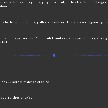
neau hachée avec oignons, gingembre, ail, herbes fraiches, mélangée 
ndoor
s barbecue indiennes, grillée au tandoor et servie avec oignons grill
ades pour 2 personnes : 1pcs poulet tandoori, 2 pcs poulet tikka, 2 pcs 
u tikka
lles aux herbes fraiches et epice
bes fraiches et épice