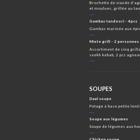
Brochette de viande d'ag
et moulues, grillée au ta
Gambas tandoori - 4pcs
Gambas marinée aux épice
Mixte grill - 2 personnes
Assortiment de cinq grill
seekh kebab, 2 pcs agnea
SOUPES
Daal soupe
Potage à base petite lenti
Soupe aux légumes
Soupe de légumes aux her
Chicken soupe