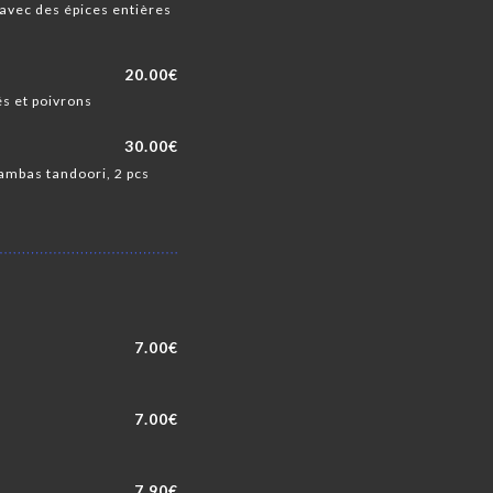
avec des épices entières
20.00€
és et poivrons
30.00€
gambas tandoori, 2 pcs
7.00€
7.00€
7.90€