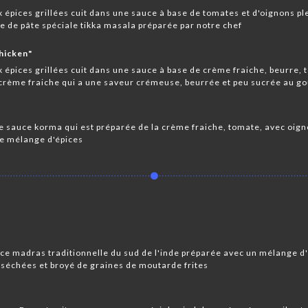
x épices grillées cuit dans une sauce à base de tomates et d'oignons pl
e de pâte spéciale tikka masala préparée par notre chef
chicken"
x épices grillées cuit dans une sauce à base de crème fraiche, beurre, 
 crème fraiche qui a une saveur crémeuse, beurrée et peu sucrée au go
 de sauce korma qui est préparée de la crème fraiche, tomate, avec oig
le mélange d'épices
ce madras traditionnelle du sud de l'inde préparée avec un mélange d
s séchées et broyé de graines de moutarde frites