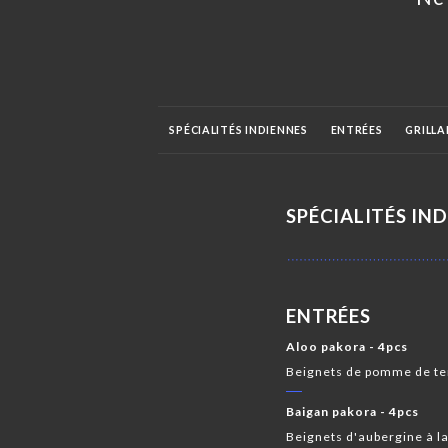
SPÉCIALITÉS INDIENNES
ENTRÉES
GRILLA
PLATS POISSONS & CREVETTES
BIRYANI
SPÉCIALITÉS IN
ENTRÉES
PLATS MOMO
PLATS CHAUMIN
ENTRÉES
Aloo pakora - 4pcs
Beignets de pomme de ter
Baigan pakora - 4pcs
Beignets d'aubergine à la