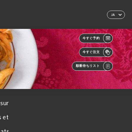
JA
今すぐ予約
今すぐ注文
順番待ちリスト
 sur
s et
lats