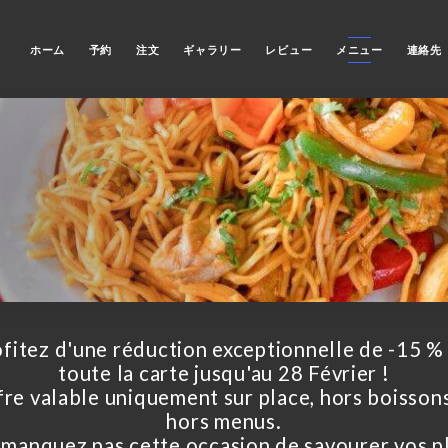
ホーム
予約
注文
ギャラリー
レビュー
メニュー
連絡先
fitez d'une réduction exceptionnelle de -15 %
toute la carte jusqu'au 28 Février !
re valable uniquement sur place, hors boisson
hors menus.
manquez pas cette occasion de savourer vos p