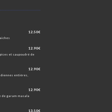
12.50€
raiches
12.90€
épices et saupoudré de
12.90€
ndiennes entières,
12.90€
cée de garam masala
13.50€