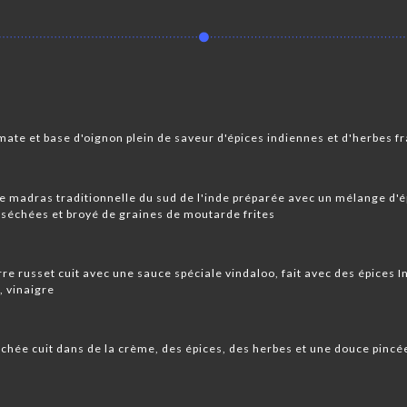
mate et base d'oignon plein de saveur d'épices indiennes et d'herbes f
ce madras traditionnelle du sud de l'inde préparée avec un mélange d'
s séchées et broyé de graines de moutarde frites
e russet cuit avec une sauce spéciale vindaloo, fait avec des épices I
, vinaigre
achée cuit dans de la crème, des épices, des herbes et une douce pin