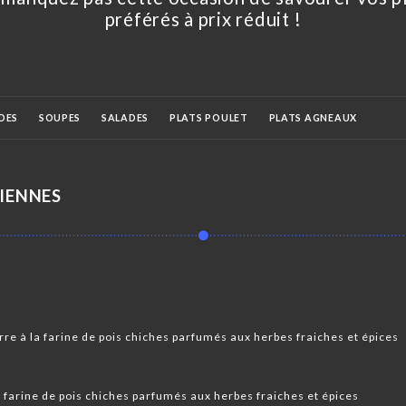
préférés à prix réduit !
DES
SOUPES
SALADES
PLATS POULET
PLATS AGNEAUX
LÉGUMES
PAINS MAISON
RIZ BASMATI
SPÉCIALITÉS NÉPALAISES
DIENNES
THAKALI THALI
DESSERTS
MENUS
LASSI
BIÈRES
re à la farine de pois chiches parfumés aux herbes fraiches et épices
 farine de pois chiches parfumés aux herbes fraiches et épices