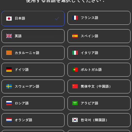
Poulet momo
フランス語
フランス語
日本語
日本語
英語
英語
スペイン語
スペイン語
カタルーニャ語
カタルーニャ語
イタリア語
イタリア語
ドイツ語
ドイツ語
ポルトガル語
ポルトガル語
スウェーデン語
スウェーデン語
简体中文（中国語）
简体中文（中国語）
ロシア語
ロシア語
アラビア語
アラビア語
オランダ語
オランダ語
한국어（韓国語）
한국어（韓国語）
Poulet chaumin