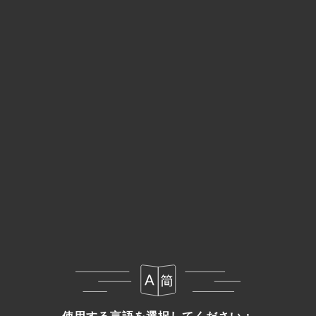
Thakali thali barahi
使用する言語を選択してください：
使用する言語を選択してください：