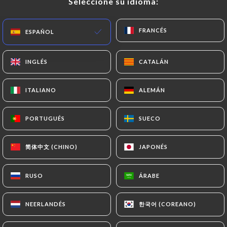
Seleccione su idioma:
Seleccione su idioma:
Poulet momo
FRANCÉS
FRANCÉS
ESPAÑOL
ESPAÑOL
INGLÉS
INGLÉS
CATALÁN
CATALÁN
ITALIANO
ITALIANO
ALEMÁN
ALEMÁN
PORTUGUÉS
PORTUGUÉS
SUECO
SUECO
简体中文 (CHINO)
简体中文 (CHINO)
JAPONÉS
JAPONÉS
RUSO
RUSO
ÁRABE
ÁRABE
한국어 (COREANO)
한국어 (COREANO)
NEERLANDÉS
NEERLANDÉS
Poulet chaumin