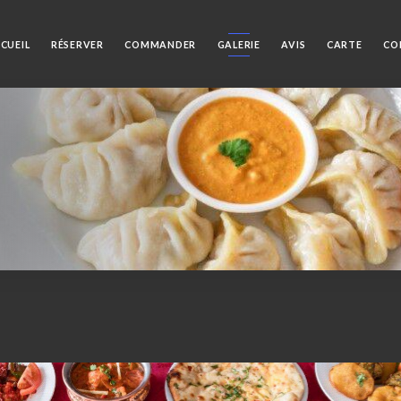
CUEIL
RÉSERVER
COMMANDER
GALERIE
AVIS
CARTE
CO