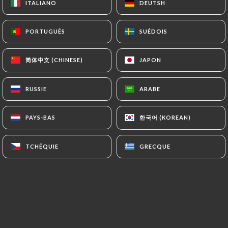
ITALIANO
ITALIANO
DEUTSH
DEUTSH
Notre Cuisine
PORTUGUÊS
PORTUGUÊS
SUÉDOIS
SUÉDOIS
Notre menu authentique propose une
简体中文 (CHINESE)
简体中文 (CHINESE)
JAPON
JAPON
variété de plats indiens et népalais
préparés avec amour par nos chefs
RUSSIE
RUSSIE
ARABE
ARABE
talentueux. Découvrez des plats
traditionnels tels que le poulet
한국어 (KOREAN)
한국어 (KOREAN)
PAYS-BAS
PAYS-BAS
tandoori, le biryani parfumé, le curry de
légumes et bien plus encore. Nous
TCHÉQUIE
TCHÉQUIE
GRECQUE
GRECQUE
utilisons des ingrédients frais et des
épices soigneusement sélectionnées
pour vous offrir une expérience
culinaire exceptionnelle.
Chez Le Machapuchare, nous voulons